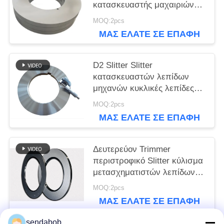
κατασκευαστής μαχαιριών
για την κοπή φύλλων
MOQ:2pcs
αλουμινίου αργιλίου
ΜΑΣ ΕΛΆΤΕ ΣΕ ΕΠΑΦΉ
ΜΕ
D2 Slitter Slitter
κατασκευαστών λεπίδων
μηχανών κυκλικές λεπίδες
για τη γραμμή επιστρώματος
MOQ:2pcs
λευκοσιδήρου
ΜΑΣ ΕΛΆΤΕ ΣΕ ΕΠΑΦΉ
ΜΕ
Δευτερεύον Trimmer
περιστροφικό Slitter κύλισμα
μετασχηματιστών λεπίδων
υλικό
MOQ:2pcs
ΜΑΣ ΕΛΆΤΕ ΣΕ ΕΠΑΦΉ
ΜΕ
sendabob