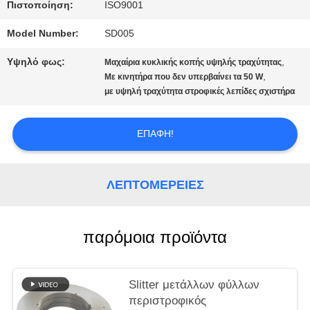
ΖΗΤΉΣΤΕ
Πιστοποίηση:
ISO9001
ΜΙΑ
Model Number:
SD005
Υψηλό φως:
,
ΠΡΟΣΦΟΡΆ
Μαχαίρια κυκλικής κοπής υψηλής τραχύτητας
,
Με κινητήρα που δεν υπερβαίνει τα 50 W
με υψηλή τραχύτητα στροφικές λεπίδες σχιστήρα
SITEMAP
ΕΠΑΦΉ!
ΠΟΛΙΤΙΚΉ
ΛΕΠΤΟΜΈΡΕΙΕΣ
ΑΠΟΡΡΉΤΟΥ
παρόμοια προϊόντα
Slitter μετάλλων φύλλων
περιστροφικός