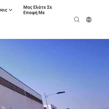
Μας Ελάτε Σε
εις
Επαφή Με