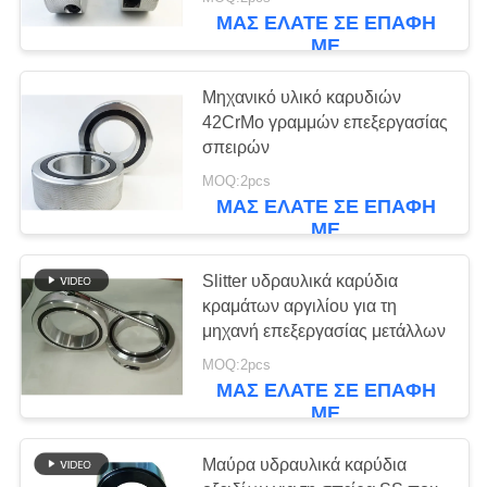
ΣΤΟ
ΜΑΣ ΕΛΆΤΕ ΣΕ ΕΠΑΦΉ
ΕΡΓΟΣΤΆΣΙΟ
ΜΕ
Μηχανικό υλικό καρυδιών
ΈΛΕΓΧΟΣ
42CrMo γραμμών επεξεργασίας
ΠΟΙΌΤΗΤΑΣ
σπειρών
MOQ:2pcs
ΜΑΣ ΕΛΆΤΕ ΣΕ ΕΠΑΦΉ
ΕΙΔΉΣΕΙΣ
ΜΕ
ΥΠΟΘΈΣΕΙΣ
Slitter υδραυλικά καρύδια
κραμάτων αργιλίου για τη
μηχανή επεξεργασίας μετάλλων
ΖΗΤΉΣΤΕ
MOQ:2pcs
ΜΙΑ
ΜΑΣ ΕΛΆΤΕ ΣΕ ΕΠΑΦΉ
ΜΕ
ΠΡΟΣΦΟΡΆ
Μαύρα υδραυλικά καρύδια