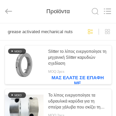
Senda
Group
Co.，
Προϊόντα
Ltd.
All
Rights
Reserved.
ΣΠΊΤΙ
grease activated mechanical nuts
ΠΡΟΪΌΝΤΑ
Slitter το λίπος ενεργοποίησε τη
μηχανική Slitter καρυδιών
ΒΊΝΤΕΟ
σχεδίαση
MOQ:2pcs
ΣΧΕΤΙΚΆ
ΜΑΣ ΕΛΆΤΕ ΣΕ ΕΠΑΦΉ
ΜΕ
ΜΕ
ΕΜΆΣ
Το λίπος ενεργοποίησε τα
υδραυλικά καρύδια για τη
σπείρα χάλυβα που σκίζει τη
ΕΠΙΣΚΈΨΕΙΣ
γραμμή
MOQ:2pcs