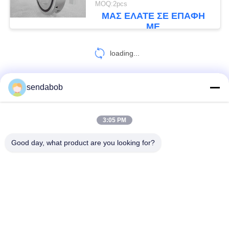
MOQ:2pcs
ΜΑΣ ΕΛΆΤΕ ΣΕ ΕΠΑΦΉ
ΜΕ
loading...
sendabob
ΕΠΑΦΉ!
3:05 PM
Λαϊκή κατηγορία
Όλα
Good day, what product are you looking for?
Υδραυλική Λεπίδα Κουράς
Λεπίδες Κουράς Μετάλλων Φύλλων
Περιστροφικές Slitter Λεπίδες
Κουρά Που Σκίζει Τα Μαχαίρια
Πετώντας Λεπίδα Κουράς
Λεπίδες Κουράς Χάλυβα