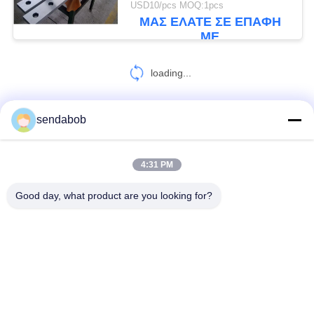
USD10/pcs MOQ:1pcs
ΜΑΣ ΕΛΆΤΕ ΣΕ ΕΠΑΦΉ
ΜΕ
loading...
sendabob
ΕΠΑΦΉ!
4:31 PM
Λαϊκή κατηγορία
Όλα
Good day, what product are you looking for?
Υδραυλική Λεπίδα Κουράς
Λεπίδες Κουράς Μετάλλων Φύλλων
Περιστροφικές Slitter Λεπίδες
Κουρά Που Σκίζει Τα Μαχαίρια
Πετώντας Λεπίδα Κουράς
Λεπίδες Κουράς Χάλυβα