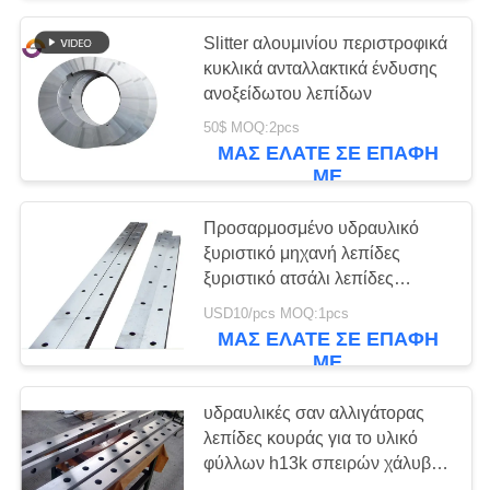
Slitter αλουμινίου περιστροφικά
κυκλικά ανταλλακτικά ένδυσης
ανοξείδωτου λεπίδων
50$ MOQ:2pcs
ΜΑΣ ΕΛΆΤΕ ΣΕ ΕΠΑΦΉ
ΜΕ
Προσαρμοσμένο υδραυλικό
ξυριστικό μηχανή λεπίδες
ξυριστικό ατσάλι λεπίδες
κόψιμο μαχαίρι μέταλλο μηχανή
USD10/pcs MOQ:1pcs
κόψιμο λεπίδα
ΜΑΣ ΕΛΆΤΕ ΣΕ ΕΠΑΦΉ
ΜΕ
υδραυλικές σαν αλλιγάτορας
λεπίδες κουράς για το υλικό
φύλλων h13k σπειρών χάλυβα
άνθρακα