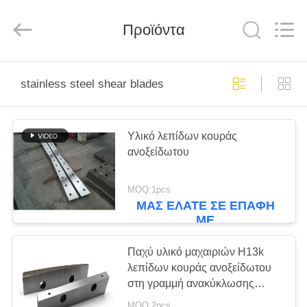
Senda
Group
Co.，
Προϊόντα
Ltd.
All
Rights
Reserved.
ΣΠΊΤΙ
stainless steel shear blades
ΠΡΟΪΌΝΤΑ
Υλικό λεπίδων κουράς
ανοξείδωτου
ΒΊΝΤΕΟ
MOQ:1pcs
ΣΧΕΤΙΚΆ
ΜΑΣ ΕΛΆΤΕ ΣΕ ΕΠΑΦΉ
ΜΕ
ΜΕ
ΕΜΆΣ
Παχύ υλικό μαχαιριών H13k
λεπίδων κουράς ανοξείδωτου
στη γραμμή ανακύκλωσης
ΕΠΙΣΚΈΨΕΙΣ
μετάλλων
MOQ:2pcs