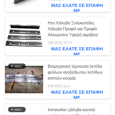
ΣΤΟ
ΜΑΣ ΕΛΆΤΕ ΣΕ ΕΠΑΦΉ
ΕΡΓΟΣΤΆΣΙΟ
ΜΕ
Hss Χάλυβα Ξυλοκοπίδες
ΈΛΕΓΧΟΣ
Χάλυβα Προφίλ και Προφίλ
ΠΟΙΌΤΗΤΑΣ
Αλουμινίου Υψηλή ακρίβεια
50$ MOQ:2PCS
ΜΑΣ ΕΛΆΤΕ ΣΕ ΕΠΑΦΉ
ΕΙΔΉΣΕΙΣ
ΜΕ
ΥΠΟΘΈΣΕΙΣ
Βιομηχανική τέμνουσα λεπίδα
φύλλων ανοξείδωτου λεπίδων
κοπτών κουράς
ΖΗΤΉΣΤΕ
50$ MOQ:1pcs
ΜΙΑ
ΜΑΣ ΕΛΆΤΕ ΣΕ ΕΠΑΦΉ
ΜΕ
ΠΡΟΣΦΟΡΆ
Ironworker χάλυβα καυτού