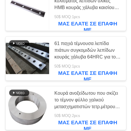
SITEMAP
κυλίσματος λεπίδων υλικές
HMB κουράς χάλυβα καισίου
λεπίδες κουράς
50$ MOQ:1pcs
ΠΟΛΙΤΙΚΉ
ΜΑΣ ΕΛΆΤΕ ΣΕ ΕΠΑΦΉ
ΑΠΟΡΡΉΤΟΥ
ΜΕ
61 παχιά τέμνουσα λεπίδα
πιάτων συγκομιδών λεπίδων
κουράς χάλυβα 64HRC για τον
καυτό κυλώντας μύλο
50$ MOQ:1pcs
ΜΑΣ ΕΛΆΤΕ ΣΕ ΕΠΑΦΉ
ΜΕ
Κουρά ανοξείδωτου που σκίζει
το τέμνον φύλλο χαλκού
μετασχηματιστών τετρ.μέτρου
Hss μαχαιριών
50$ MOQ:2pcs
ΜΑΣ ΕΛΆΤΕ ΣΕ ΕΠΑΦΉ
ΜΕ