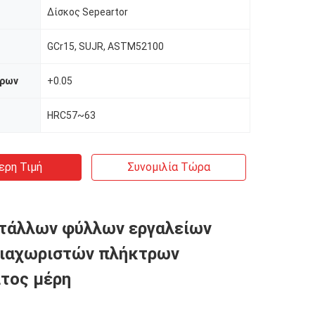
Δίσκος Sepeartor
GCr15, SUJR, ASTM52100
τρων
+0.05
HRC57~63
ερη Τιμή
Συνομιλία Τώρα
μετάλλων φύλλων εργαλείων
διαχωριστών πλήκτρων
τος μέρη