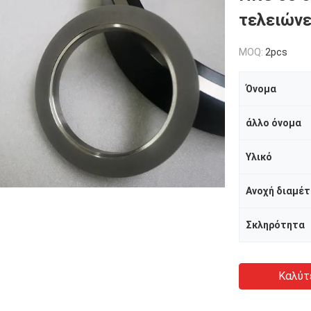
τελειώνε
MOQ:
2pcs
Όνομα
άλλο όνομα
Υλικό
Ανοχή διαμέ
Σκληρότητα
Καλύτ