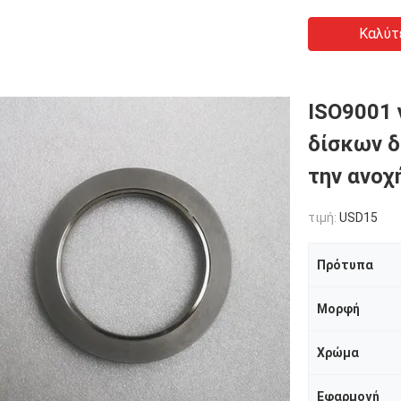
Καλύτ
ISO9001 
δίσκων δ
την ανοχ
τιμή:
USD15
Πρότυπα
Μορφή
Χρώμα
Εφαρμογή