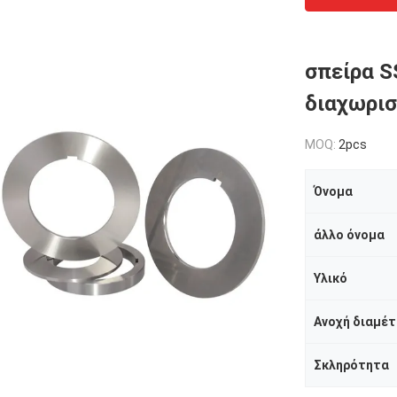
σπείρα S
διαχωρισ
MOQ:
2pcs
Όνομα
άλλο όνομα
Υλικό
Ανοχή διαμέ
Σκληρότητα