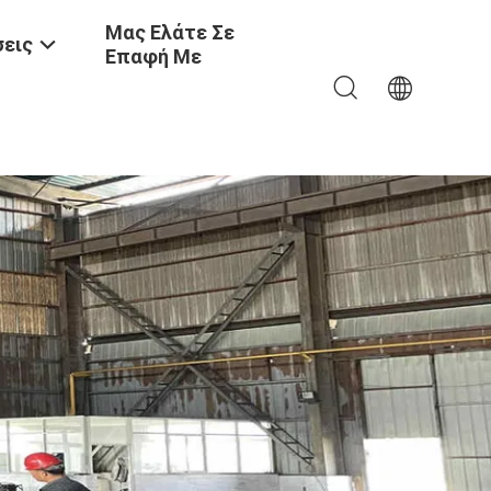
Μας Ελάτε Σε
εις
Επαφή Με