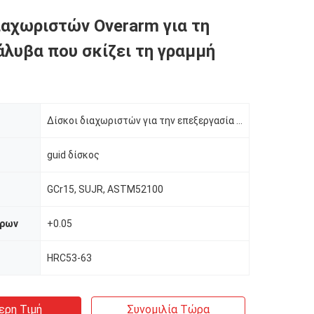
ιαχωριστών Overarm για τη
άλυβα που σκίζει τη γραμμή
Δίσκοι διαχωριστών για την επεξεργασία μετάλλων
guid δίσκος
GCr15, SUJR, ASTM52100
τρων
+0.05
HRC53-63
ερη Τιμή
Συνομιλία Τώρα