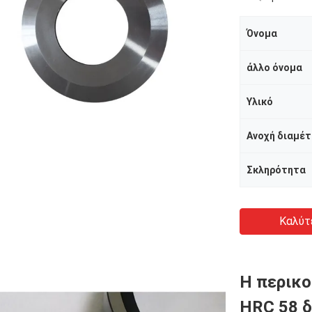
Όνομα
άλλο όνομα
Υλικό
Ανοχή διαμέ
Σκληρότητα
Καλύτ
Η περικο
HRC 58 