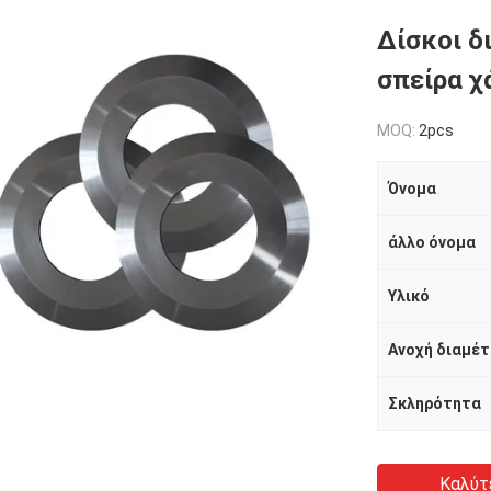
Δίσκοι δ
σπείρα χ
MOQ:
2pcs
Όνομα
άλλο όνομα
Υλικό
Ανοχή διαμέ
Σκληρότητα
Καλύτ