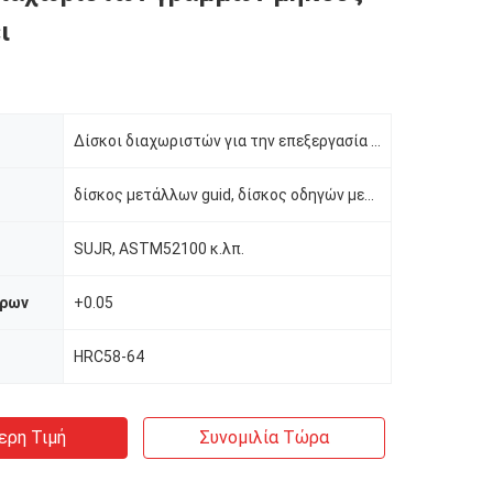
ι
Δίσκοι διαχωριστών για την επεξεργασία σπειρών μετάλλων
δίσκος μετάλλων guid, δίσκος οδηγών μετάλλων
SUJR, ASTM52100 κ.λπ.
τρων
+0.05
HRC58-64
ερη Τιμή
Συνομιλία Τώρα