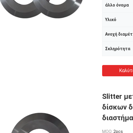
άλλο όνομα
Υλικό
Ανοχή διαμέ
Σκληρότητα
Καλύτ
Slitter 
δίσκων 
διαστήμα
MOQ:
2pcs