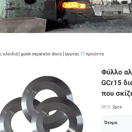
ς-κλειδιά [ guide separator discs ] αγώνας
17
προϊόντα.
Φύλλο αλ
GCr15 δ
που σκίζ
MOQ:
2pcs
Όνομα