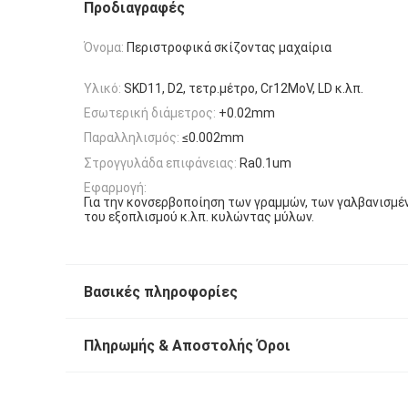
Προδιαγραφές
Όνομα:
Περιστροφικά σκίζοντας μαχαίρια
Υλικό:
SKD11, D2, τετρ.μέτρο, Cr12MoV, LD κ.λπ.
Εσωτερική διάμετρος:
+0.02mm
Παραλληλισμός:
≤0.002mm
Στρογγυλάδα επιφάνειας:
Ra0.1um
Εφαρμογή:
Για την κονσερβοποίηση των γραμμών, των γαλβανισμέ
του εξοπλισμού κ.λπ. κυλώντας μύλων.
Βασικές πληροφορίες
Πληρωμής & Αποστολής Όροι