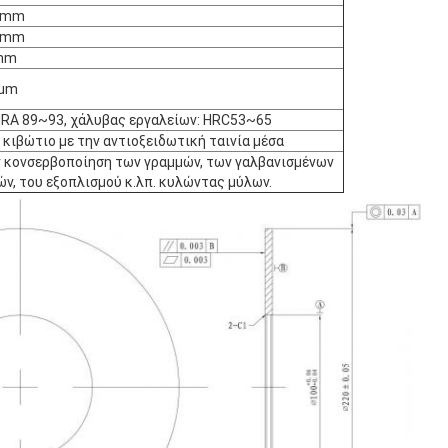
2mm
2mm
mm
1um
HRA 89~93, χάλυβας εργαλείων: HRC53~65
 κιβώτιο με την αντιοξειδωτική ταινία μέσα
ν κονσερβοποίηση των γραμμών, των γαλβανισμένων
ν, του εξοπλισμού κ.λπ. κυλώντας μύλων.