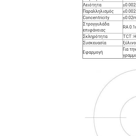
Λειότητα
≤0.00
Παραλληλισμός
≤0.00
Concentricity
≤0.02
Στρογγυλάδα
RA 0.
επιφάνειας
Σκληρότητα
TCT: 
Συσκευασία
ξύλινο
Για τη
Εφαρμογή
γραμμώ