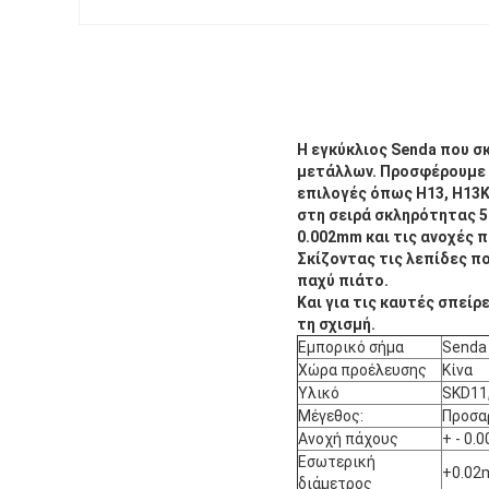
Η εγκύκλιος Senda που σκ
μετάλλων. Προσφέρουμε s
επιλογές όπως H13, H13K
στη σειρά σκληρότητας 5
0.002mm και τις ανοχές 
Σκίζοντας τις λεπίδες πο
παχύ πιάτο.
Και για τις καυτές σπείρ
τη σχισμή.
Εμπορικό σήμα
Senda
Χώρα προέλευσης
Κίνα
Υλικό
SKD11,
Μέγεθος:
Προσα
Ανοχή πάχους
+ - 0
Εσωτερική
+0.0
διάμετρος