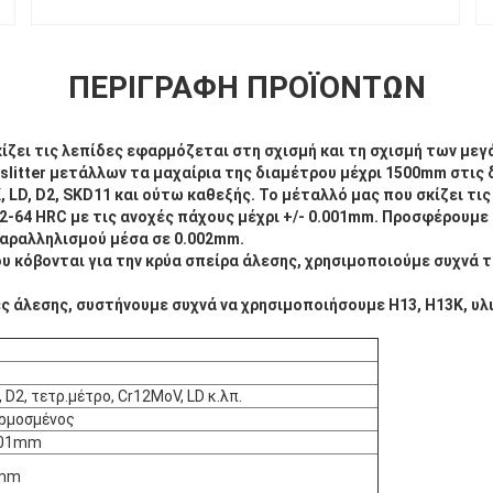
ΠΕΡΙΓΡΑΦΉ ΠΡΟΪΌΝΤΩΝ
ίζει τις λεπίδες εφαρμόζεται στη σχισμή και τη σχισμή των μεγ
litter μετάλλων τα μαχαίρια της διαμέτρου μέχρι 1500mm στις 
, LD, D2, SKD11 και ούτω καθεξής. Το μέταλλό μας που σκίζει τι
2-64 HRC με τις ανοχές πάχους μέχρι +/- 0.001mm. Προσφέρουμε 
παραλληλισμού μέσα σε 0.002mm.
υ κόβονται για την κρύα σπείρα άλεσης, χρησιμοποιούμε συχνά το
ες άλεσης, συστήνουμε συχνά να χρησιμοποιήσουμε H13, H13K, υλ
 D2, τετρ.μέτρο, Cr12MoV, LD κ.λπ.
ρμοσμένος
.001mm
2mm