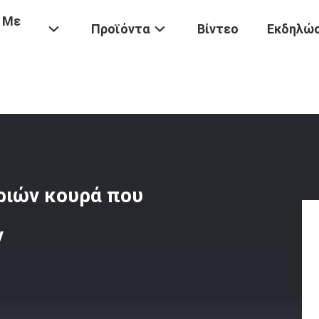
 Με
Προϊόντα
Βίντεο
Εκδηλώσ
ες
/
Περιστροφική Slitters Μαχαιριών Κουρά Που Σκίζει Τις Λεπίδε
ιριών κουρά που
ν