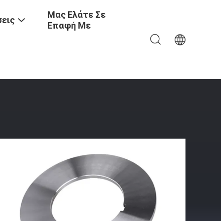
Μας Ελάτε Σε
εις
Επαφή Με
ς Μαχαιριών