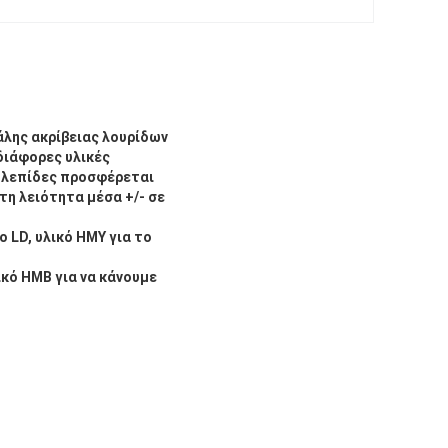
άλης ακρίβειας λουρίδων
διάφορες υλικές
ς λεπίδες προσφέρεται
τη λειότητα μέσα +/- σε
 LD, υλικό HMY για το
ικό HMB για να κάνουμε