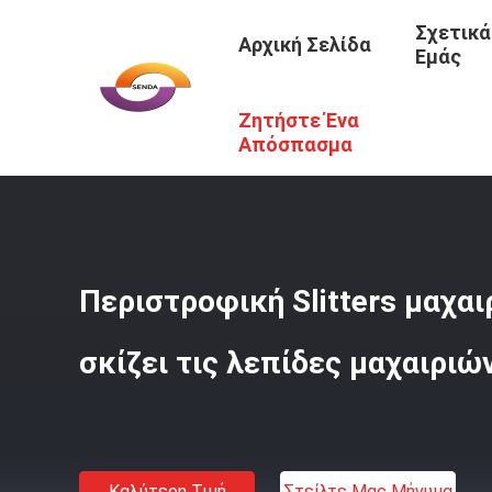
Σχετικά
Αρχική Σελίδα
Εμάς
Ζητήστε Ένα
Αρχική Σελίδα
/
Προϊόντα
/
Περιστροφικές Slitter Λεπίδ
Απόσπασμα
Περιστροφική Slitters μαχα
σκίζει τις λεπίδες μαχαιριώ
Καλύτερη Τιμή
Στείλτε Μας Μήνυμα