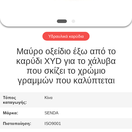
ΣΤΟ
ΕΡΓΟΣΤΆΣΙΟ
ΈΛΕΓΧΟΣ
Υδραυλικά καρύδια
ΠΟΙΌΤΗΤΑΣ
Μαύρο οξείδιο έξω από το
ΕΙΔΉΣΕΙΣ
καρύδι XYD για το χάλυβα
που σκίζει το χρώμιο
ΥΠΟΘΈΣΕΙΣ
γραμμών που καλύπτεται
ΖΗΤΉΣΤΕ
Τόπος
Κίνα
καταγωγής:
ΜΙΑ
Μάρκα:
SENDA
ΠΡΟΣΦΟΡΆ
Πιστοποίηση:
ISO9001