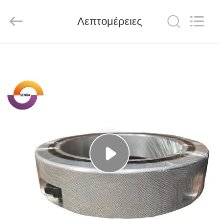
Senda
Group
Co.，
Λεπτομέρειες
Ltd.
All
Rights
Reserved.
ΣΠΊΤΙ
ΠΡΟΪΌΝΤΑ
ΒΊΝΤΕΟ
ΣΧΕΤΙΚΆ
ΜΕ
ΕΜΆΣ
ΕΠΙΣΚΈΨΕΙΣ