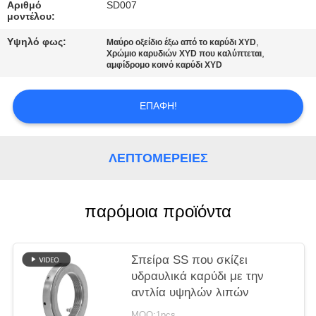
SITEMAP
Αριθμό
SD007
μοντέλου:
Υψηλό φως:
,
ΠΟΛΙΤΙΚΉ
Μαύρο οξείδιο έξω από το καρύδι XYD
,
Χρώμιο καρυδιών XYD που καλύπτεται
αμφίδρομο κοινό καρύδι XYD
ΑΠΟΡΡΉΤΟΥ
ΕΠΑΦΉ!
ΛΕΠΤΟΜΈΡΕΙΕΣ
παρόμοια προϊόντα
Σπείρα SS που σκίζει
υδραυλικά καρύδι με την
αντλία υψηλών λιπών
MOQ:1pcs