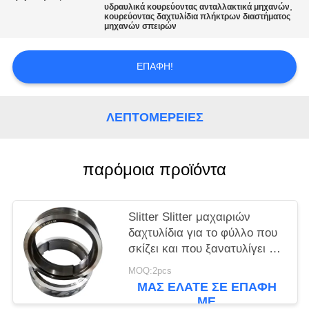
SITEMAP
,
υδραυλικά κουρεύοντας ανταλλακτικά μηχανών
κουρεύοντας δαχτυλίδια πλήκτρων διαστήματος
μηχανών σπειρών
ΠΟΛΙΤΙΚΉ
ΑΠΟΡΡΉΤΟΥ
ΕΠΑΦΉ!
ΛΕΠΤΟΜΈΡΕΙΕΣ
παρόμοια προϊόντα
Slitter Slitter μαχαιριών
δαχτυλίδια για το φύλλο που
σκίζει και που ξανατυλίγει τη
μηχανή
MOQ:2pcs
ΜΑΣ ΕΛΆΤΕ ΣΕ ΕΠΑΦΉ
ΜΕ