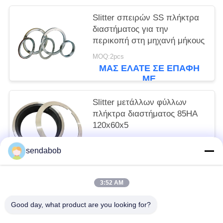
Slitter σπειρών SS πλήκτρα
διαστήματος για την
περικοπή στη μηχανή μήκους
MOQ:2pcs
ΜΑΣ ΕΛΆΤΕ ΣΕ ΕΠΑΦΉ
ΜΕ
Slitter μετάλλων φύλλων
πλήκτρα διαστήματος 85HA
120x60x5
MOQ:2pcs
sendabob
ΜΑΣ ΕΛΆΤΕ ΣΕ ΕΠΑΦΉ
ΜΕ
3:52 AM
Λαϊκή κατηγορία
Όλα
Good day, what product are you looking for?