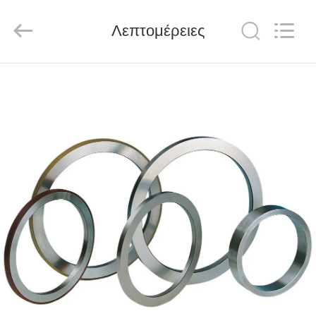
Senda
Group
Co.，
Λεπτομέρειες
Ltd.
All
Rights
Reserved.
ΣΠΊΤΙ
ΠΡΟΪΌΝΤΑ
ΒΊΝΤΕΟ
ΣΧΕΤΙΚΆ
ΜΕ
ΕΜΆΣ
ΕΠΙΣΚΈΨΕΙΣ