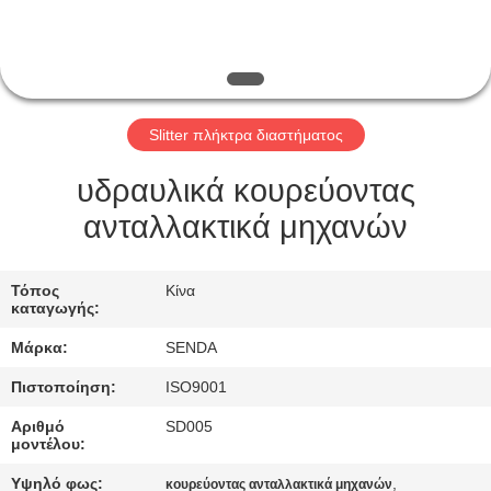
ΣΤΟ
ΕΡΓΟΣΤΆΣΙΟ
ΈΛΕΓΧΟΣ
Slitter πλήκτρα διαστήματος
ΠΟΙΌΤΗΤΑΣ
υδραυλικά κουρεύοντας
ΕΙΔΉΣΕΙΣ
ανταλλακτικά μηχανών
ΥΠΟΘΈΣΕΙΣ
Τόπος
Κίνα
καταγωγής:
Μάρκα:
SENDA
ΖΗΤΉΣΤΕ
ΜΙΑ
Πιστοποίηση:
ISO9001
ΠΡΟΣΦΟΡΆ
Αριθμό
SD005
μοντέλου:
Υψηλό φως:
,
κουρεύοντας ανταλλακτικά μηχανών